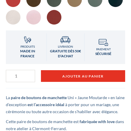
PRODUITS
LIVRAISON
PAIEMENT
MADE IN
GRATUITE DÈS 50€
SÉCURISÉ
FRANCE
D’ACHAT
quantité
AJOUTER AU PANIER
de
Boutons
de
manchette
Jaune
La
paire de boutons de manchette
Uni « Jaune Moutarde » en laine
Moutarde
d’exception
est l’accessoire idéal
à porter pour un mariage, une
cérémonie ou toute autre occasion de s’habiller avec élégance.
Cette paire de boutons de manchette est
fabriquée with love
dans
notre atelier à Clermont-Ferrand.