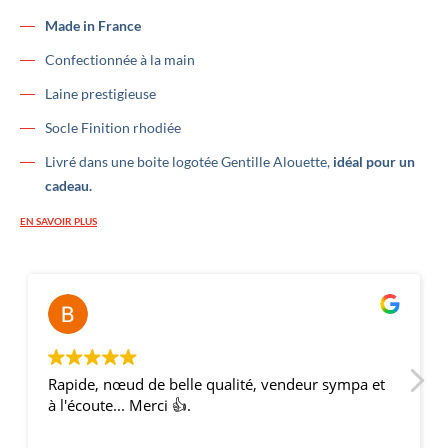
Made in France
Confectionnée à la main
Laine prestigieuse
Socle Finition rhodiée
Livré dans une boite logotée Gentille Alouette,
idéal pour un
cadeau.
EN SAVOIR PLUS
Bernard Thery
il y a 2 ans
 qualité, vendeur sympa et
Une très belle offre de nœud
qualité est au rendez-vous, 
France ;). Envoi rapide et so
amis étaient ravis et nous av