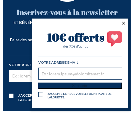
Inscrivez-vous à la newsletter
ET BÉNÉFICIEZ DE -10€ SUR VOTRE 1ÈRE COMMANDE*
10€ offerts
Faire des newsletters incroyables est notre seconde vocation !
*Offre de bienvenue valable dès 75€ d'achat
dès 75€ d'achat.
VOTRE ADRESSE EMAIL
VOTRE ADRESSE EMAIL
S’inscrire
S’inscrire
J'ACCEPTE DE RECEVOIR LES BONS PLANS DE
J'ACCEPTE DE RECEVOIR LES BONS PLANS DE
L'ALOUETTE.
L'ALOUETTE.