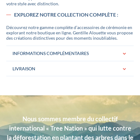
votre style avec distinction.
EXPLOREZ NOTRE COLLECTION COMPLÈTE :
Découvrez notre gamme complète d’accessoires de cérémonie en
explorant notre boutique en ligne. Gentille Alouette vous propose
des créations distinctives pour des moments inoubliables.
INFORMATIONS COMPLÉMENTAIRES
LIVRAISON
Conditionnement
La paire de boutons de manchette est
livrée dans un jolie pochon logoté «
Gentille Alouette » Idéal pour un cadeau.
Couleurs
Jaune
Nous sommes membre du collectif
Dimensions
Largeur 16 mm
international « Tree Nation » qui lutte contre
Matière
Laine
la déforestation en plantant des arbres dans le