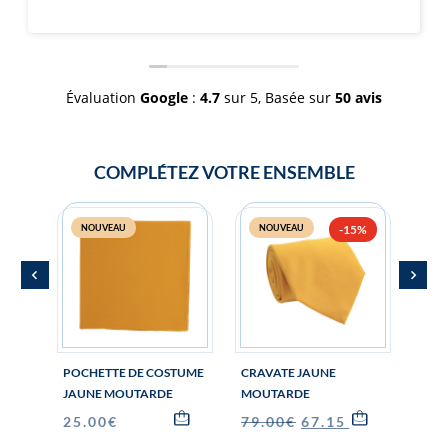
impression avec nos nœuds
l'occasion de mon mariage !
comme ça !
Évaluation
Google
:
4.7
sur 5,
Basée sur
50 avis
COMPLÉTEZ VOTRE ENSEMBLE
NOUVEAU
NOUVEAU
-15%
N
POCHETTE DE COSTUME
CRAVATE JAUNE
NŒU
JAUNE MOUTARDE
MOUTARDE
MOU
25.00
€
79.00
€
67.15
€
59.