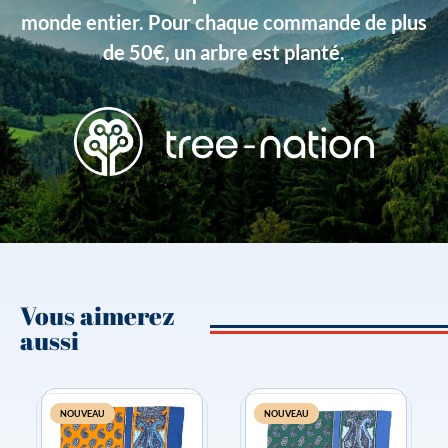
Type de produits
Unis
monde entier. Pour chaque commande de plus
de 50€, un arbre est planté.
Vous aimerez
aussi
NOUVEAU
NOUVEAU