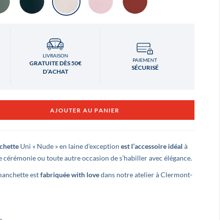
LIVRAISON
PAIEMENT
GRATUITE DÈS 50€
SÉCURISÉ
D’ACHAT
AJOUTER AU PANIER
chette
Uni « Nude » en laine d’exception
est l’accessoire idéal
à
 cérémonie ou toute autre occasion de s’habiller avec élégance.
manchette est
fabriquée with love
dans notre atelier à Clermont-
dovic LEVÉ
Benjamin Montellimar
 y a 3 ans
il y a 3 ans
n