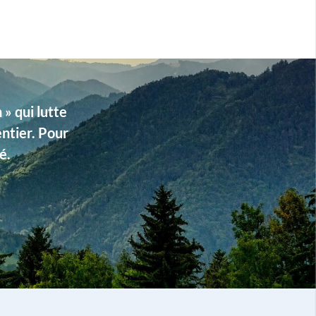
» qui lutte
entier. Pour
é.