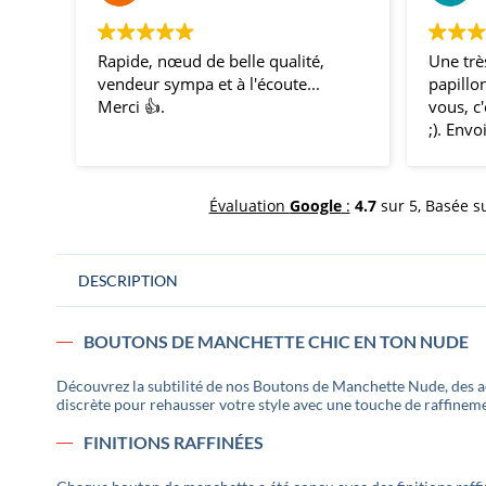
Rapide, nœud de belle qualité,
Une très belle of
vendeur sympa et à l'écoute...
papillons, la qual
Merci 👍.
vous, c'est bien 
;). Envoi rapide e
témoins et amis ét
nous avons fait u
impression avec 
Évaluation
Google
:
4.7
sur 5,
Basée s
coordonnés pour 
mon mariage ! Mer
comme ça !
DESCRIPTION
BOUTONS DE MANCHETTE CHIC EN TON NUDE
Découvrez la subtilité de nos Boutons de Manchette Nude, des ac
discrète pour rehausser votre style avec une touche de raffinem
FINITIONS RAFFINÉES