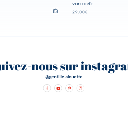
VERT FORÊT
€
29.00
€
uivez-nous sur instagr
@gentille.alouette