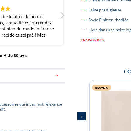
Laine prestigieuse
fre de nœuds
Super noeud papillon et trés belle
Socle Finition rhodiée
ité est au rendez-
boutique.
du made in France
Livré dans une boite lo
t soigné ! Mes
aient ravis et
EN SAVOIR PLUS
ne belle
nos nœuds
ur
+ de 50 avis
l'occasion de
ci et continuez
CO
NOUVEAU
cessoires qui incarnent l’élégance
ent.