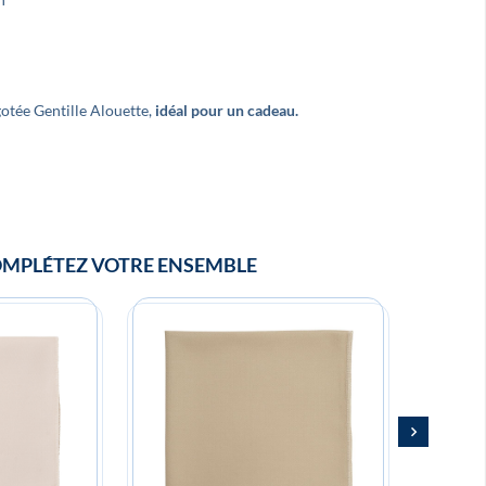
Super noeud papillon ! Merci, je
Très beaux pro
recommande !
France et de qua
gotée Gentille Alouette,
idéal pour un cadeau.
MPLÉTEZ VOTRE ENSEMBLE