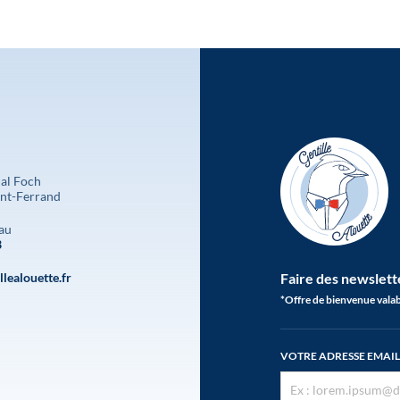
al Foch
nt-Ferrand
au
3
lealouette.fr
Faire des newslett
*Offre de bienvenue valab
VOTRE ADRESSE EMAIL