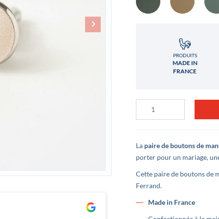
PRODUITS
MADE IN
FRANCE
quantité
de
Boutons
de
manchette
Nude
La
paire de boutons de man
porter pour un mariage, une
Cette paire de boutons de 
Ferrand.
Made in France
Clément Lê
Lu
il y a 3 ans
il
Confectionnée à la mai