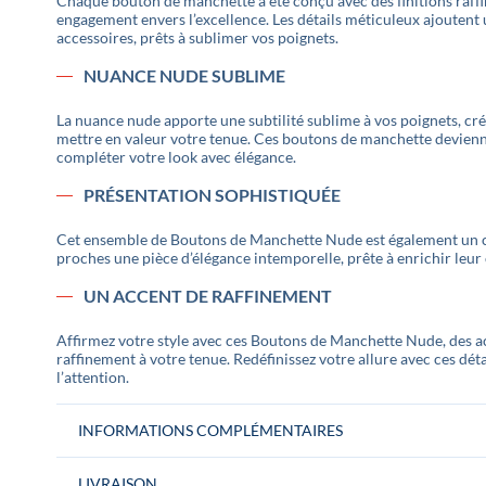
Chaque bouton de manchette a été conçu avec des finitions raff
engagement envers l’excellence. Les détails méticuleux ajoutent
accessoires, prêts à sublimer vos poignets.
NUANCE NUDE SUBLIME
La nuance nude apporte une subtilité sublime à vos poignets, cré
mettre en valeur votre tenue. Ces boutons de manchette devienne
compléter votre look avec élégance.
PRÉSENTATION SOPHISTIQUÉE
Cet ensemble de Boutons de Manchette Nude est également un ca
proches une pièce d’élégance intemporelle, prête à enrichir leur 
UN ACCENT DE RAFFINEMENT
Affirmez votre style avec ces Boutons de Manchette Nude, des ac
raffinement à votre tenue. Redéfinissez votre allure avec ces dét
l’attention.
INFORMATIONS COMPLÉMENTAIRES
LIVRAISON