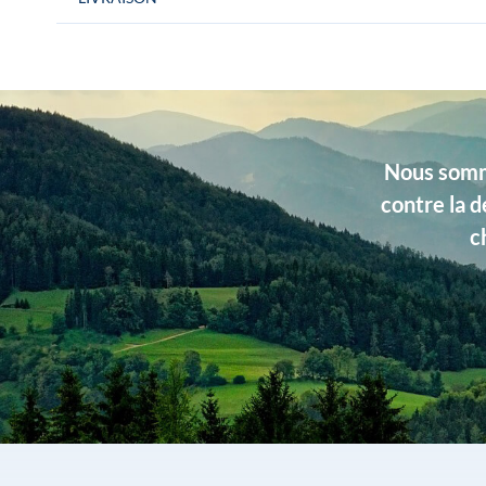
Conditionnement
La paire de boutons de manchette est livr
Gentille Alouette » Idéal pour un cadeau.
Couleurs
Beige
Dimensions
Largeur 16 mm
Nous somme
contre la d
Matière
Laine
c
Type de produits
Unis