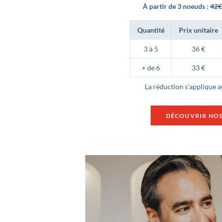
À partir de 3 noeuds :
42€
Quantité
Prix unitaire
3 à 5
36 €
+ de 6
33 €
La réduction s’applique
DÉCOUVRIR NO