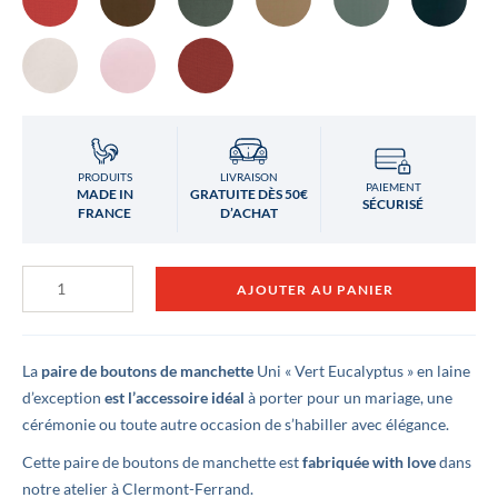
PRODUITS
LIVRAISON
PAIEMENT
MADE IN
GRATUITE DÈS 50€
SÉCURISÉ
FRANCE
D’ACHAT
quantité
AJOUTER AU PANIER
de
Boutons
de
manchette
Vert
La
paire de boutons de manchette
Uni « Vert Eucalyptus » en laine
Eucalyptus
d’exception
est l’accessoire idéal
à porter pour un mariage, une
cérémonie ou toute autre occasion de s’habiller avec élégance.
Cette paire de boutons de manchette est
fabriquée with love
dans
notre atelier à Clermont-Ferrand.