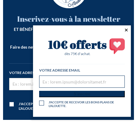
Inscrivez-vous à la newsletter
ET BÉNÉFICIEZ DE -10€ SUR VOTRE 1ÈRE COMMANDE*
10€ offerts
Faire des newsletters incroyables est notre seconde vocation !
*Offre de bienvenue valable dès 75€ d'achat
dès 75€ d'achat.
VOTRE ADRESSE EMAIL
VOTRE ADRESSE EMAIL
S’inscrire
S’inscrire
J'ACCEPTE DE RECEVOIR LES BONS PLANS DE
J'ACCEPTE DE RECEVOIR LES BONS PLANS DE
L'ALOUETTE.
L'ALOUETTE.