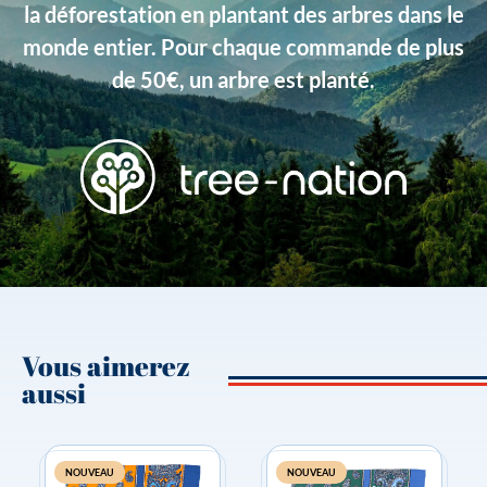
la déforestation en plantant des arbres dans le
Type de produits
Unis
monde entier. Pour chaque commande de plus
de 50€, un arbre est planté.
Vous aimerez
aussi
NOUVEAU
NOUVEAU