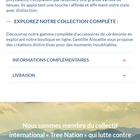
tenues. Ils apportent une touche raffinée et affirment votre style
avec distinction.
EXPLOREZ NOTRE COLLECTION COMPLÈTE :
Découvrez notre gamme complète d’accessoires de cérémonie en
explorant notre boutique en ligne. Gentille Alouette vous propose
des créations distinctives pour des moments inoubliables.
INFORMATIONS COMPLÉMENTAIRES
LIVRAISON
Conditionnement
La paire de boutons de manchette est
livrée dans un jolie pochon logoté «
Gentille Alouette » Idéal pour un cadeau.
Couleurs
Vert
Nous sommes membre du collectif
Dimensions
Largeur 16 mm
international « Tree Nation » qui lutte contre
Matière
Laine