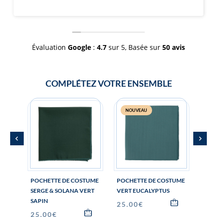
Évaluation
Google
:
4.7
sur 5,
Basée sur
50 avis
COMPLÉTEZ VOTRE ENSEMBLE
NOUVEAU
N
POCHETTE DE COSTUME
POCHETTE DE COSTUME
POC
SERGE & SOLANA VERT
VERT EUCALYPTUS
VERT
SAPIN
25.00
€
25.
25.00
€