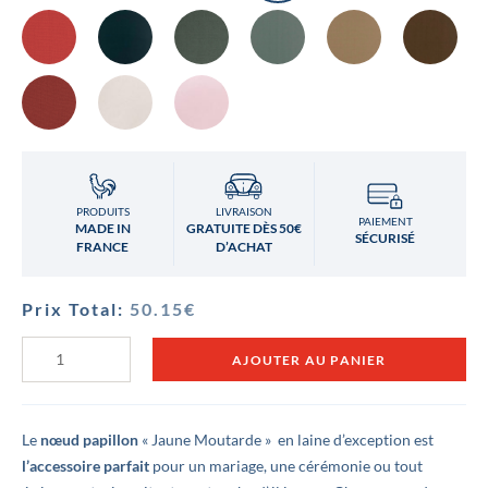
PRODUITS
LIVRAISON
PAIEMENT
MADE IN
GRATUITE DÈS 50€
SÉCURISÉ
FRANCE
D’ACHAT
Prix Total:
50.15
€
quantité
AJOUTER AU PANIER
de
Nœud
papillon
Jaune
Moutarde
Le
nœud papillon
« Jaune Moutarde » en laine d’exception est
l’accessoire parfait
pour un mariage, une cérémonie ou tout