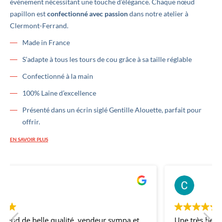
événement nécessitant une touche d’élégance. Chaque nœud
papillon est
confectionné avec passion
dans notre atelier à
Clermont-Ferrand.
Made in France
S’adapte à tous les tours de cou grâce à sa taille réglable
Confectionné à la main
100% Laine d’excellence
Présenté dans un écrin siglé Gentille Alouette, parfait pour
offrir.
EN SAVOIR PLUS
ernard Thery
Clémen
l y a 2 ans
il y a 3
Une très belle offre de nœuds papillons, la