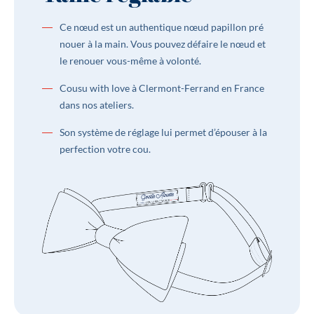
Dimensions
Hauteur : 6 cm Largeur : 11 cm | S’adapte
Ce nœud est un authentique nœud papillon pré
à tous les tours de cou grâce à sa taille
nouer à la main. Vous pouvez défaire le nœud et
réglable : 30 cm à 48 cm
le renouer vous-même à volonté.
Matière
Laine
Cousu with love à Clermont-Ferrand en France
Type de produits
Unis
dans nos ateliers.
Son système de réglage lui permet d’épouser à la
perfection votre cou.