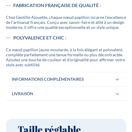
FABRICATION FRANÇAISE DE QUALITÉ :
Chez Gentille Alouette, chaque nœud papillon incarne l’excellence
de l’artisanat français. Conçu avec savoir-faire et allié à un design
moderne, il offre une qualité exceptionnelle et un style unique.
POLYVALENCE ET CHIC :
Ce nœud papillon jaune moutarde, à la fois élégant et polyvalent,
complète parfaitement une tenue formelle ou plus décontractée.
Ajoutez une touche de couleur et d’originalité pour affirmer votre
style avec subtilité.
INFORMATIONS COMPLÉMENTAIRES
LIVRAISON
Conditionnement
Le noeud papillon est livré dans une jolie
boite logotée "Gentille Alouette" Idéal
pour un cadeau.
Taille réglable
Couleurs
Jaune