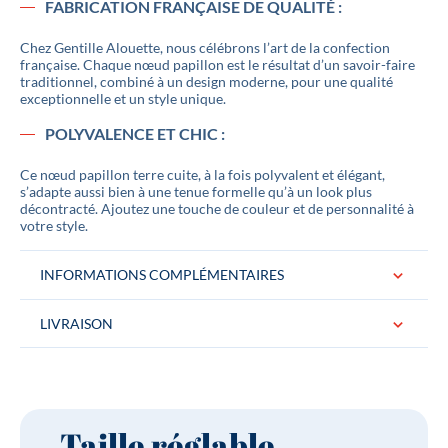
FABRICATION FRANÇAISE DE QUALITÉ :
Chez Gentille Alouette, nous célébrons l’art de la confection
française. Chaque nœud papillon est le résultat d’un savoir-faire
traditionnel, combiné à un design moderne, pour une qualité
exceptionnelle et un style unique.
POLYVALENCE ET CHIC :
Ce nœud papillon terre cuite, à la fois polyvalent et élégant,
s’adapte aussi bien à une tenue formelle qu’à un look plus
décontracté. Ajoutez une touche de couleur et de personnalité à
votre style.
INFORMATIONS COMPLÉMENTAIRES
LIVRAISON
Conditionnement
Le noeud papillon est livré dans une jolie
boite logotée "Gentille Alouette" Idéal
pour un cadeau.
Taille réglable