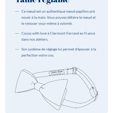
Couleurs
Terracotta, Orange
Dimensions
Hauteur : 6 cm Largeur : 11 cm | S’adapte
Ce nœud est un authentique nœud papillon pré
à tous les tours de cou grâce à sa taille
nouer à la main. Vous pouvez défaire le nœud et
réglable : 30 cm à 48 cm
le renouer vous-même à volonté.
Matière
Laine
Cousu with love à Clermont-Ferrand en France
Type de produits
Unis
dans nos ateliers.
Son système de réglage lui permet d’épouser à la
perfection votre cou.