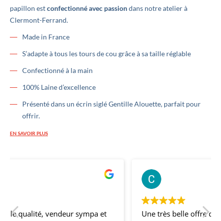
papillon est
confectionné avec passion
dans notre atelier à
Clermont-Ferrand.
Made in France
S’adapte à tous les tours de cou grâce à sa taille réglable
Confectionné à la main
100% Laine d’excellence
Présenté dans un écrin siglé Gentille Alouette, parfait pour
offrir.
EN SAVOIR PLUS
ernard Thery
Clémen
l y a 2 ans
il y a 3
Une très belle offre de nœuds papillons, la