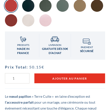
PRODUITS
LIVRAISON
PAIEMENT
MADE IN
GRATUITE DÈS 50€
SÉCURISÉ
FRANCE
D’ACHAT
Prix Total:
50.15
€
quantité
AJOUTER AU PANIER
de
Nœud
papillon
Terre
Cuite
Le
nœud papillon
« Terre Cuite » en laine d’exception est
l’accessoire parfait
pour un mariage, une cérémonie ou tout
événement nécessitant une touche d’élégance. Chaque nœud