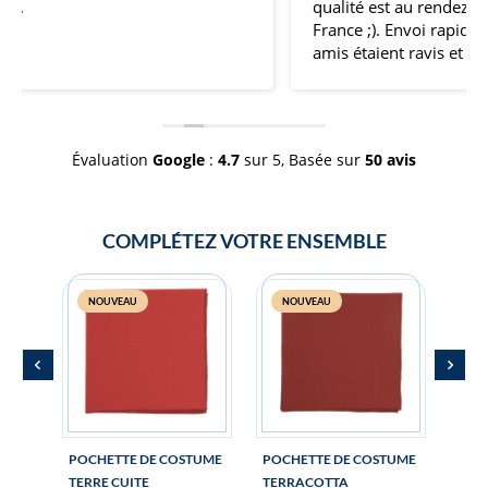
qualité est au rendez-vous, c'est bien du made in
France ;). Envoi rapide et soigné ! Mes témoins et
amis étaient ravis et nous avons fait une belle
impression avec nos nœuds coordonnés pour
l'occasion de mon mariage ! Merci et continuez
comme ça !
Évaluation
Google
:
4.7
sur 5,
Basée sur
50 avis
COMPLÉTEZ VOTRE ENSEMBLE
NOUVEAU
NOUVEAU
N
POCHETTE DE COSTUME
POCHETTE DE COSTUME
BOU
TERRE CUITE
TERRACOTTA
MAN