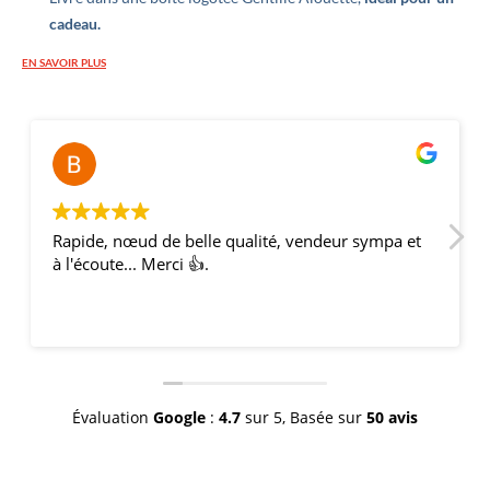
cadeau.
EN SAVOIR PLUS
Bernar
il y a 2
Rapide, nœud de belle qualité, vendeur sympa et
à l'écoute... Merci 👍.
Évaluation
Google
:
4.7
sur 5,
Basée sur
50 avis