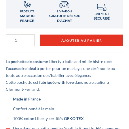
PRODUITS
LIVRAISON
PAIEMENT
MADE IN
GRATUITE DÈS 50€
SÉCURISÉ
FRANCE
D’ACHAT
quantité
AJOUTER AU PANIER
de
Pochette
de
costume
Katie
La
pochette de costume
Liberty « katie and millie bistre »
est
and
l’accessoire idéal
à porter pour un mariage, une cérémonie ou
Millie
toute autre occasion de s’habiller avec élégance.
bistre
Cette pochette est
fabriquée with love
dans notre atelier à
Clermont-Ferrand.
Made in France
Confectionné à la main
100% coton Liberty certifiés
OEKO TEX
Livré dans une boite logotée Gentille Alouette,
idéal pour un