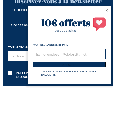
Inscrivez-vous à la newsletter
ET BÉNÉFICIEZ DE -10€ SUR VOTRE 1ÈRE COMMANDE*
10€ offerts
Faire des newsletters incroyables est notre seconde vocation !
*Offre de bienvenue valable dès 75€ d'achat
dès 75€ d'achat.
VOTRE ADRESSE EMAIL
VOTRE ADRESSE EMAIL
S’inscrire
S’inscrire
J'ACCEPTE DE RECEVOIR LES BONS PLANS DE
J'ACCEPTE DE RECEVOIR LES BONS PLANS DE
L'ALOUETTE.
L'ALOUETTE.