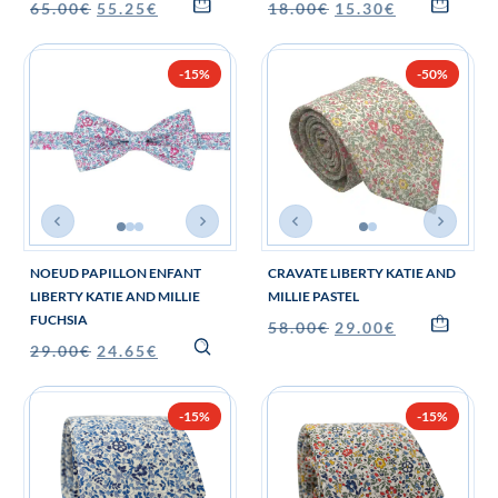
65.00
€
55.25
€
18.00
€
15.30
€
-15%
-50%
NOEUD PAPILLON ENFANT
CRAVATE LIBERTY KATIE AND
LIBERTY KATIE AND MILLIE
MILLIE PASTEL
FUCHSIA
58.00
€
29.00
€
29.00
€
24.65
€
-15%
-15%