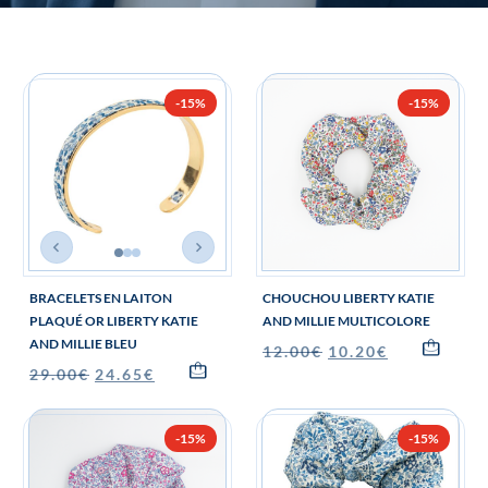
-15%
-15%
BRACELETS EN LAITON
CHOUCHOU LIBERTY KATIE
PLAQUÉ OR LIBERTY KATIE
AND MILLIE MULTICOLORE
AND MILLIE BLEU
12.00
€
10.20
€
29.00
€
24.65
€
-15%
-15%