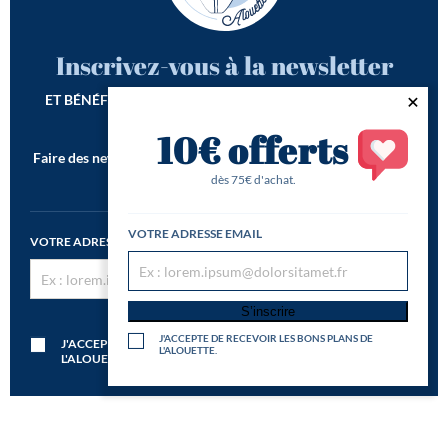
Inscrivez-vous à la newsletter
ET BÉNÉFICIEZ DE -10€ SUR VOTRE 1ÈRE COMMANDE*
10€ offerts
Faire des newsletters incroyables est notre seconde vocation !
*Offre de bienvenue valable dès 75€ d'achat
dès 75€ d'achat.
VOTRE ADRESSE EMAIL
VOTRE ADRESSE EMAIL
S’inscrire
S’inscrire
J'ACCEPTE DE RECEVOIR LES BONS PLANS DE
J'ACCEPTE DE RECEVOIR LES BONS PLANS DE
L'ALOUETTE.
L'ALOUETTE.