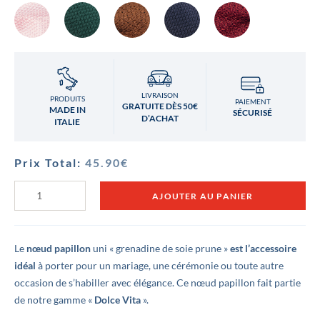
LIVRAISON
PRODUITS
PAIEMENT
GRATUITE DÈS 50€
MADE IN
SÉCURISÉ
D’ACHAT
ITALIE
Prix Total:
45.90
€
quantité
AJOUTER AU PANIER
de
Noeud
papillon
grenadine
de
Le
nœud papillon
uni « grenadine de soie prune »
est l’accessoire
soie
idéal
à porter pour un mariage, une cérémonie ou toute autre
Prune
occasion de s’habiller avec élégance. Ce nœud papillon fait partie
de notre gamme «
Dolce Vita
».