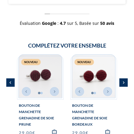
impression avec nos nœuds coordonnés 
l'occasion de mon mariage ! Merci et con
comme ça !
Évaluation
Google
:
4.7
sur 5,
Basée sur
50 avis
COMPLÉTEZ VOTRE ENSEMBLE
NOUVEAU
NOUVEAU
N
BOUTON DE
BOUTON DE
CRA
MANCHETTE
MANCHETTE
DE S
GRENADINE DE SOIE
GRENADINE DE SOIE
89.
PRUNE
BORDEAUX
29.00
€
29.00
€