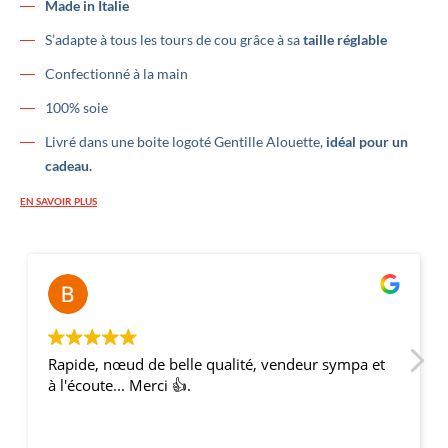
Made in Italie
S’adapte à tous les tours de cou grâce à sa
taille réglable
Confectionné à la main
100% soie
Livré dans une boite logoté Gentille Alouette,
idéal pour un
cadeau.
EN SAVOIR PLUS
Bernard Thery
il y a 2 ans
deur sympa et
Une très belle offre de nœuds papillons, l
qualité est au rendez-vous, c'est bien du
France ;). Envoi rapide et soigné ! Mes té
amis étaient ravis et nous avons fait une 