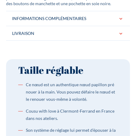
des boutons de manchette et une pochette en soie noire.
INFORMATIONS COMPLÉMENTAIRES
LIVRAISON
Matière
Soie
Couleurs
Bordeaux, Violet
Taille réglable
Conditionnement
Le noeud papillon est livré dans une jolie
boite logotée "Gentille Alouette" Idéal
pour un cadeau.
Ce nœud est un authentique nœud papillon pré
nouer à la main. Vous pouvez défaire le nœud et
Dimensions
Hauteur : 6 cm Largeur : 11 cm | S’adapte
le renouer vous-même à volonté.
à tous les tours de cou grâce à sa taille
réglable : 30 cm à 48 cm
Cousu with love à Clermont-Ferrand en France
Type de produits
Unis
dans nos ateliers.
Son système de réglage lui permet d’épouser à la