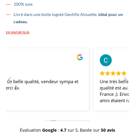
100% soie
Livré dans une boite logoté Gentille Alouette,
idéal pour un
cadeau.
EN SAVOIR PLUS
Bernard Thery
Clémen
l y a 2 ans
il y a 
Une très belle offre de nœuds papillons, la
qualité est au rendez-vous, c'est bien du made in
France ;). Envoi rapide et soigné ! Mes témoins et
amis étaient ravis et nous avons fait une belle
impression avec nos nœuds coordonnés pour
l'occasion de mon mariage ! Merci et continuez
comme ça !
Évaluation
Google
:
4.7
sur 5,
Basée sur
50 avis