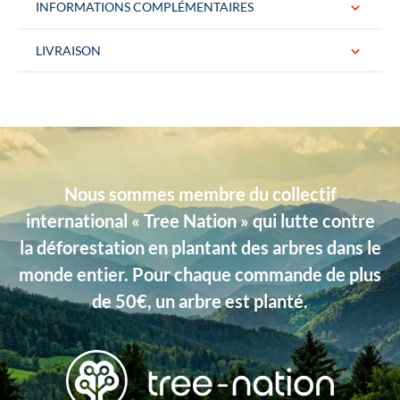
INFORMATIONS COMPLÉMENTAIRES
LIVRAISON
Dimensions
Largeur : 7 cm, Longueur : 146 cm
Matière
Soie
Conditionnement
La cravate est livrée dans une jolie boite
logotée « Gentille Alouette » Idéal pour
Nous sommes membre du collectif
un cadeau.
international « Tree Nation » qui lutte contre
Couleurs
Bordeaux, Violet
la déforestation en plantant des arbres dans le
Type de produits
Soie, Unis
monde entier. Pour chaque commande de plus
de 50€, un arbre est planté.