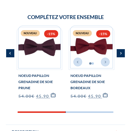
COMPLÉTEZ VOTRE ENSEMBLE
NOUVEAU
-15%
NOUVEAU
-15%
N
NOEUD PAPILLON
NOEUD PAPILLON
BOU
GRENADINE DE SOIE
GRENADINE DE SOIE
MAN
PRUNE
BORDEAUX
GREN
BOR
54.00
€
45.90
€
54.00
€
45.90
€
29.