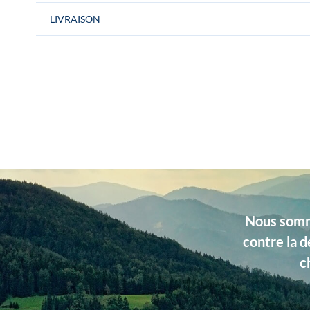
LIVRAISON
Conditionnement
La paire de boutons de manchette est livr
Gentille Alouette » Idéal pour un cadeau.
Couleurs
Châtaigne
Dimensions
Largeur 16 mm
Type de produits
Unis
Matière
Soie
Nous somme
contre la d
c