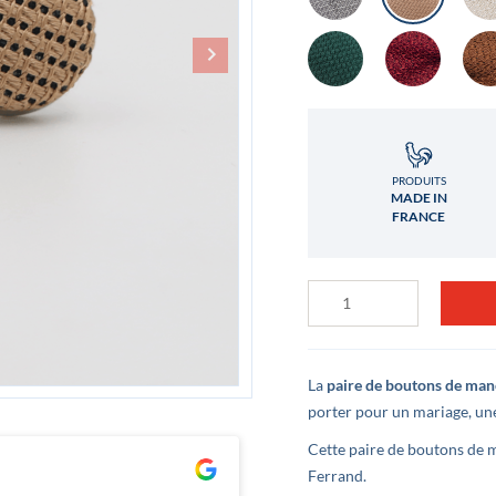
PRODUITS
MADE IN
FRANCE
quantité
de
Bouton
de
manchette
Grenadine
La
paire de boutons de man
de
porter pour un mariage, une
soie
Châtaigne
Cette paire de boutons de 
Clément Lê
Ferrand.
il y a 3 ans