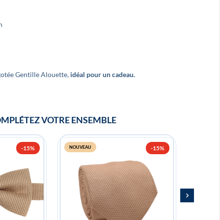
n
e
Super noeud papillon ! Merci, je
Très bea
recommande !
France et
gotée Gentille Alouette,
idéal pour un cadeau.
MPLÉTEZ VOTRE ENSEMBLE
-15%
NOUVEAU
-15%