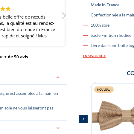
Made in France
Confectionnée à la mai
lle offre de nœuds
Super noeud papillon et trés bell
a qualité est au rendez-
boutique.
100% soie
 bien du made in France
pide et soigné ! Mes
Socle Finition rhodiée
mis étaient ravis et
Livré dans une boite lo
fait une belle
 avec nos nœuds
ur
+ de 50 avis
EN SAVOIR PLUS
pour l'occasion de
 ! Merci et continuez
CO
NOUVEAU
igne est assemblée à la main en
 soie ne vous laisseront pas