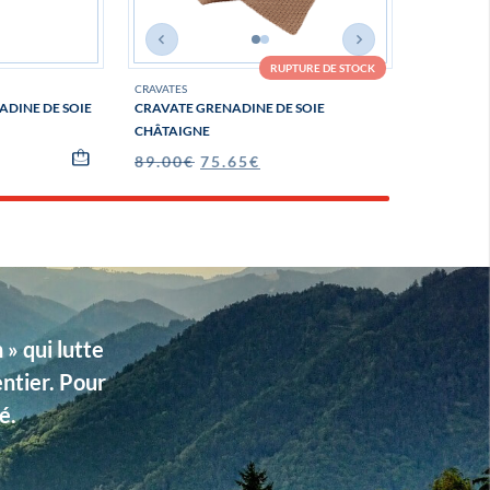
RUPTURE DE STOCK
CRAVATES
DINE DE SOIE
CRAVATE GRENADINE DE SOIE
CHÂTAIGNE
89.00
€
75.65
€
» qui lutte
entier. Pour
é.