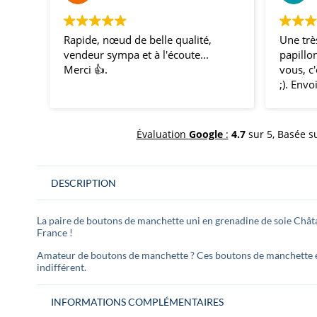
Rapide, nœud de belle qualité,
Une très be
vendeur sympa et à l'écoute...
papillons, l
Merci 👍.
vous, c'est
;). Envoi ra
témoins et a
nous avons 
impression
Évaluation
Google
:
4.7
sur 5,
Basée s
coordonnés 
mon mariage
comme ça !
DESCRIPTION
La paire de boutons de manchette uni en grenadine de soie Châta
France !
Amateur de boutons de manchette ? Ces boutons de manchette en
indifférent.
INFORMATIONS COMPLÉMENTAIRES