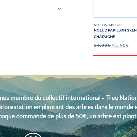
NOEUDS PAPILLON
ée dans un jolie pochon logoté «
NOEUD PAPILLON GRENA
CHÂTAIGNE
54.00
€
45.90
€
s membre du collectif international « Tree Nation 
éforestation en plantant des arbres dans le monde 
haque commande de plus de 50€, un arbre est plant