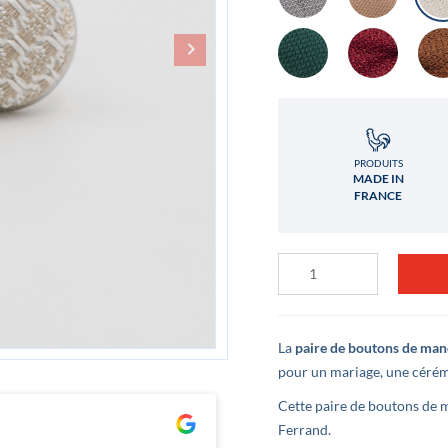
PRODUITS
MADE IN
FRANCE
quantité
de
Bouton
de
manchette
Grenadine
La
paire de boutons de man
de
pour un mariage, une cérémo
soie
Doré
Cette paire de boutons de 
Clément Lê
Ludovic 
Ferrand.
il y a 3 ans
il y a 3 a