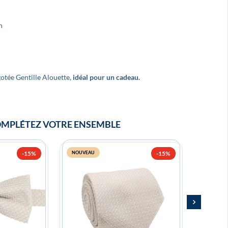
n
uper noeud papillon ! Merci, je
Très beaux produits 
ecommande !
France et de qualité !
gotée Gentille Alouette,
idéal pour un cadeau.
MPLÉTEZ VOTRE ENSEMBLE
-15%
NOUVEAU
-15%