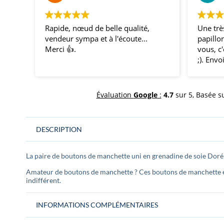
ide, nœud de belle qualité,
Une très belle offre de 
eur sympa et à l'écoute...
papillons, la qualité est 
i 👍.
vous, c'est bien du made
;). Envoi rapide et soigné
témoins et amis étaient r
nous avons fait une bell
impression avec nos nœ
Évaluation
Google
:
4.7
sur 5,
Basée s
coordonnés pour l'occas
mon mariage ! Merci et 
comme ça !
DESCRIPTION
La paire de boutons de manchette uni en grenadine de soie Doré 
Amateur de boutons de manchette ? Ces boutons de manchette en
indifférent.
INFORMATIONS COMPLÉMENTAIRES