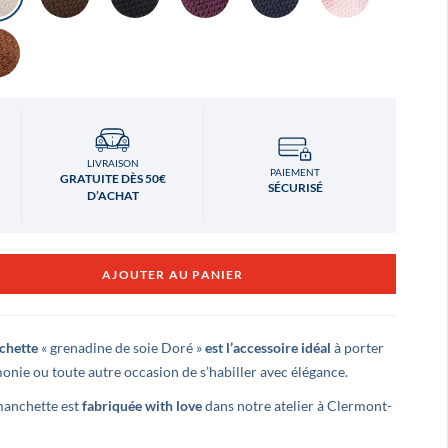
LIVRAISON
PAIEMENT
GRATUITE DÈS 50€
SÉCURISÉ
D’ACHAT
AJOUTER AU PANIER
chette
« grenadine de soie Doré »
est l’accessoire idéal
à porter
nie ou toute autre occasion de s’habiller avec élégance.
manchette est
fabriquée with love
dans notre atelier à Clermont-
LEVÉ
Benjamin Montellimard
ns
il y a 3 ans