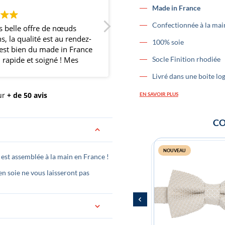
Made in France
Confectionnée à la mai
nœuds
Super noeud papillon et trés belle
S
au rendez-
boutique.
r
100% soie
 in France
 ! Mes
Socle Finition rhodiée
avis et
Livré dans une boite lo
e
uds
ur
+ de 50 avis
EN SAVOIR PLUS
ion de
continuez
CO
NOUVEAU
est assemblée à la main en France !
 soie ne vous laisseront pas