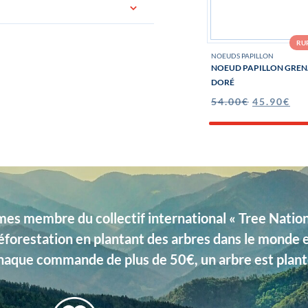
RU
ée dans un jolie pochon logoté «
NOEUDS PAPILLON
NOEUD PAPILLON GRENA
DORÉ
54.00
€
45.90
€
s membre du collectif international « Tree Nation 
éforestation en plantant des arbres dans le monde 
haque commande de plus de 50€, un arbre est plant