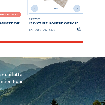
PTURE DE STOCK
CRAVATES
DINE DE SOIE
CRAVATE GRENADINE DE SOIE DORÉ
89.00
€
75.65
€
» qui lutte
entier. Pour
é.