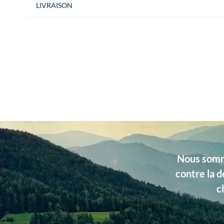
LIVRAISON
Conditionnement
La paire de boutons de manchette est livr
Gentille Alouette » Idéal pour un cadeau.
Couleurs
Doré, Gris, Beige
Dimensions
Largeur 16 mm
Type de produits
Unis
Matière
Soie
Nous somme
contre la d
c