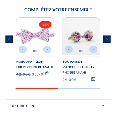
COMPLÉTEZ VOTRE ENSEMBLE
-15%
NOEUD PAPILLON
BOUTONS DE
CRAV
LIBERTY PHOEBE ANAHI
MANCHETTE LIBERTY
PHO
PHOEBE ANAHI
42.00
€
35.70
€
65.
29.00
€
DESCRIPTION