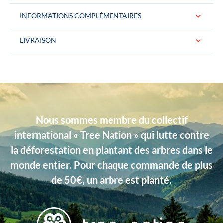
INFORMATIONS COMPLÉMENTAIRES
LIVRAISON
Conditionnement
La pochette de costume est livrée dans
une jolie boite logotée “Gentille Alouette”
Idéal pour un cadeau.
Couleurs
Violet
Nous sommes membre du collectif
Dimensions
30 cm / 30 cm
international « Tree Nation » qui lutte contre
Type de produits
Liberty
la déforestation en plantant des arbres dans le
Matière
Coton
monde entier. Pour chaque commande de plus
de 50€, un arbre est planté.