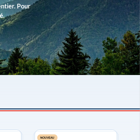
entier. Pour
é.
NOUVEAU