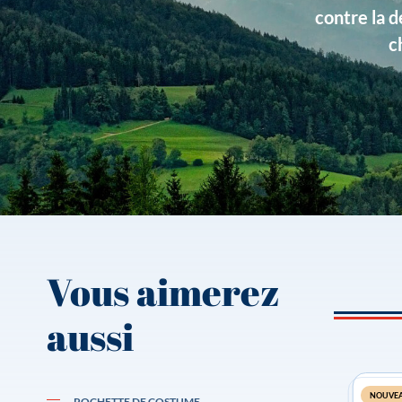
contre la d
Couleurs
Vert
c
Type de produits
Unis
Vous aimerez
aussi
NOUVE
POCHETTE DE COSTUME