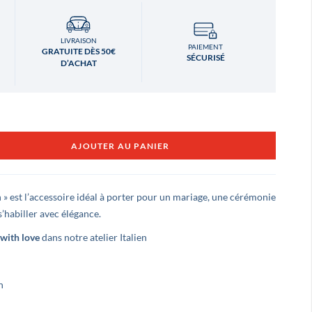
LIVRAISON
PAIEMENT
GRATUITE DÈS 50€
SÉCURISÉ
D’ACHAT
AJOUTER AU PANIER
n » est l’accessoire idéal à porter pour un mariage, une cérémonie
’habiller avec élégance.
with love
dans notre atelier Italien
n
Ludovic LEVÉ
Benjamin Mo
il y a 3 ans
il y a 3 ans