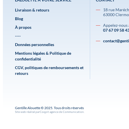
18 rue Maréch
Livraison & retours
63000 Clermo
Blog
Appelez-nous 
À propos
07 67 09 58 4
----
contact@gentil
Données personnelles
Mentions légales & Politique de
confidentialité
CGV, politiques de remboursements et
retours
Gentille Alouette © 2025. Tous droits réservés
Site web réalisé par
Coqpit agence de Communication
.