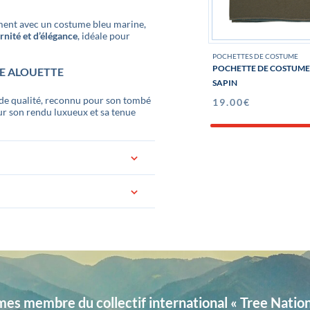
tement avec un costume bleu marine,
nité et d’élégance
, idéale pour
POCHETTES DE COSTUME
POCHETTE DE COSTUME 
LE ALOUETTE
SAPIN
ande qualité, reconnu pour son tombé
19.00
€
ur son rendu luxueux et sa tenue
logotée « Gentille Alouette » Idéal
s membre du collectif international « Tree Nation 