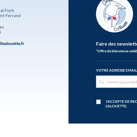
al Foch
nt-Ferrand
au
3
lealouette.fr
Faire des newslett
*Offre de bienvenue valab
VOTRE ADRESSE EMAIL
J'ACCEPTE DE RE
L'ALOUETTE.