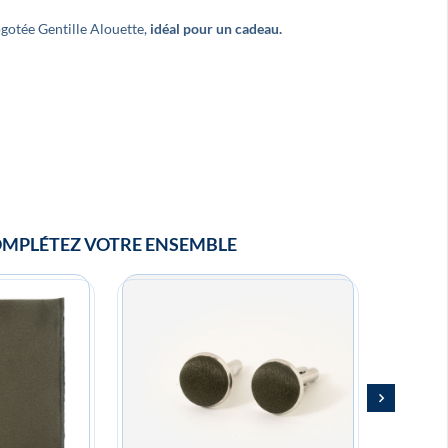
ogotée Gentille Alouette,
idéal pour un cadeau.
 belle
Super noeud papillon ! Merci, je
Très
recommande !
Franc
MPLÉTEZ VOTRE ENSEMBLE