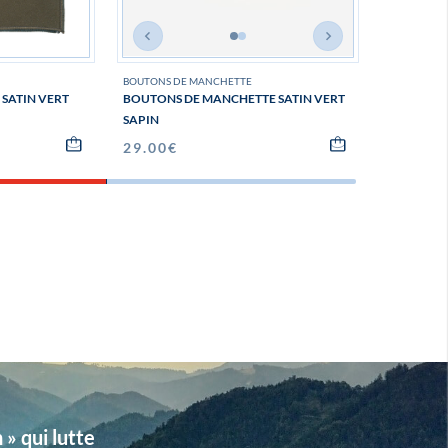
BOUTONS DE MANCHETTE
NOEUDS PAP
SATIN VERT
BOUTONS DE MANCHETTE SATIN VERT
NŒUD PAP
SAPIN
42.00
€
29.00
€
» qui lutte