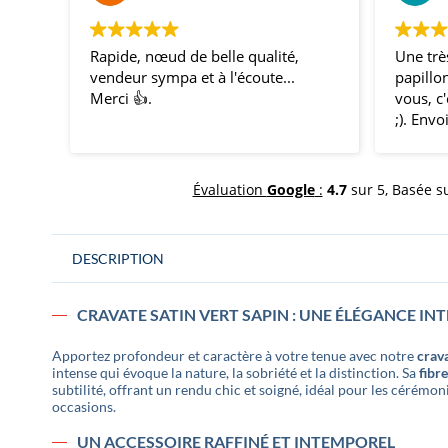
Rapide, nœud de belle qualité,
Une trè
vendeur sympa et à l'écoute...
papillon
Merci 👍.
vous, c
;). Envo
témoins
nous av
impres
Évaluation
Google
:
4.7
sur 5,
Basée s
coordon
mon mar
comme 
DESCRIPTION
CRAVATE SATIN VERT SAPIN : UNE ÉLÉGANCE INT
Apportez profondeur et caractère à votre tenue avec notre
crava
intense qui évoque la nature, la sobriété et la distinction. Sa
fibr
subtilité, offrant un rendu chic et soigné, idéal pour les cérémon
occasions.
UN ACCESSOIRE RAFFINÉ ET INTEMPOREL