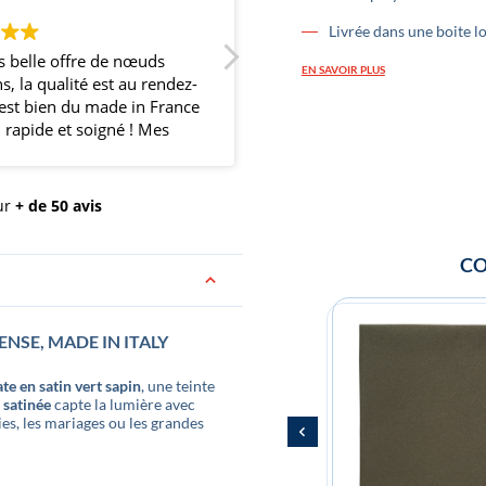
Livrée dans une boite l
s belle offre de nœuds
Super noeud papillon et trés
EN SAVOIR PLUS
s, la qualité est au rendez-
boutique.
'est bien du made in France
i rapide et soigné ! Mes
 et amis étaient ravis et
ons fait une belle
sion avec nos nœuds
ur
+ de 50 avis
nés pour l'occasion de
iage ! Merci et continuez
CO
ça !
ENSE, MADE IN ITALY
te en satin vert sapin
, une teinte
e satinée
capte la lumière avec
ies, les mariages ou les grandes