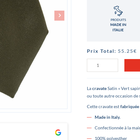
PRODUITS
MADE IN
ITALIE
Prix Total:
55.25
€
quantité
de
Cravate
Satin
Vert
sapin
La
cravate
Satin « Vert sapi
ou toute autre occasion de s
Cette cravate est
fabriquée 
Made in Italy.
Confectionnée à la mai
Clément Lê
100% polyesther
il y a 3 ans