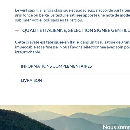
Le vert sapin, à la fois classique et audacieux, s’accorde parfai
gris foncé ou beige. Sa texture satinée apporte une
note de moder
sublimer votre look sans en faire trop.
QUALITÉ ITALIENNE, SÉLECTION SIGNÉE GENTIL
Cette cravate est
fabriquée en Italie
, dans un tissu satiné de gr
impeccable et sa finesse. Nous l’avons sélectionnée avec soin po
irréprochable.
INFORMATIONS COMPLÉMENTAIRES
LIVRAISON
Matière
Polyesther
Dimensions
Largeur : 7 cm, Longueur : 146 cm
Conditionnement
La cravate est livrée dans une jolie boite 
pour un cadeau.
Nous somme