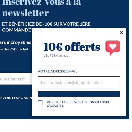
Inscrivez-vous à la
newsletter
ET BÉNÉFICIEZ DE -10€ SUR VOTRE 1ÈRE
COMMANDE*
ers incroyables est notre seconde vocation !
10€ offerts
le dès 75€ d'achat
dès 75€ d'achat.
VOTRE ADRESSE EMAIL
S’inscrire
S’inscrire
CEVOIR LES BONS PLANS DE
J'ACCEPTE DE RECEVOIR LES BONS PLANS DE
L'ALOUETTE.