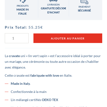
LIVRAISON
PRODUITS
PAIEMENT
GRATUITE DÈS 50€
MADE IN
SÉCURISÉ
D’ACHAT
ITALIE
Prix Total:
55.25
€
quantité
AJOUTER AU PANIER
de
Cravate
Lin
vert
foncé
La
cravate
uni « lin vert sapin » est l’accessoire idéal à porter pour
un mariage, une cérémonie ou toute autre occasion de s’habiller
avec élégance.
Cette cravate est
fabriquée with love
en Italie.
Made in Italy.
Confectionnée à la main
Lin mélangé certifiés
OEKO TEX