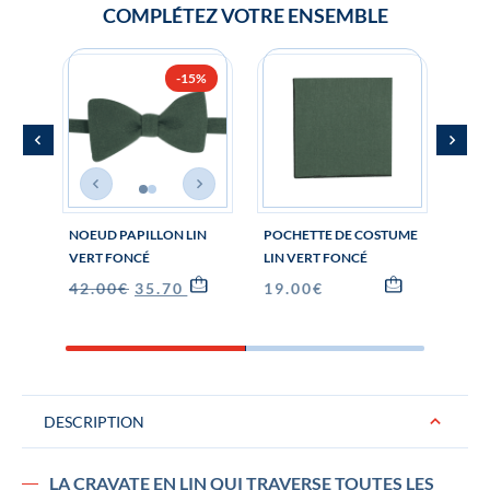
COMPLÉTEZ VOTRE ENSEMBLE
-15%
NOEUD PAPILLON LIN
POCHETTE DE COSTUME
BOU
VERT FONCÉ
LIN VERT FONCÉ
MANC
FON
42.00
€
35.70
€
19.00
€
29.
DESCRIPTION
LA CRAVATE EN LIN QUI TRAVERSE TOUTES LES