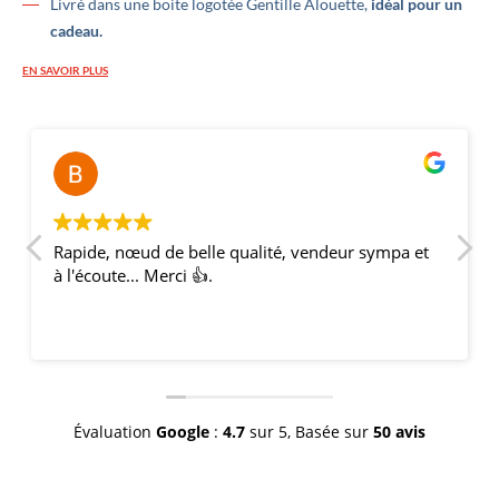
Livré dans une boite logotée Gentille Alouette,
idéal pour un
cadeau.
EN SAVOIR PLUS
Bernard Thery
il y a 2 ans
ympa et
Une très belle offre de nœuds papillons, la
qualité est au rendez-vous, c'est bien du made i
France ;). Envoi rapide et soigné ! Mes témoins e
amis étaient ravis et nous avons fait une belle
impression avec nos nœuds coordonnés pour
l'occasion de mon mariage ! Merci et continuez
comme ça !
Évaluation
Google
:
4.7
sur 5,
Basée sur
50 avis