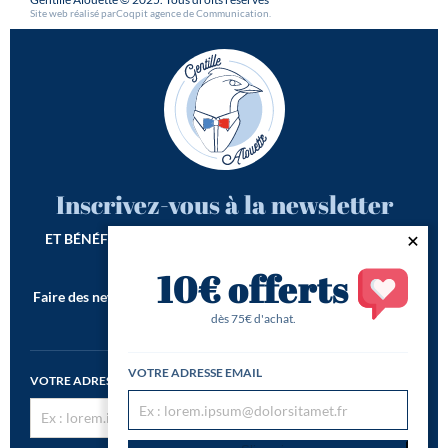
Site web réalisé par
Coqpit agence de Communication
.
Inscrivez-vous à la newsletter
ET BÉNÉFICIEZ DE -10€ SUR VOTRE 1ÈRE COMMANDE*
10€ offerts
Faire des newsletters incroyables est notre seconde vocation !
*Offre de bienvenue valable dès 75€ d'achat
dès 75€ d'achat.
VOTRE ADRESSE EMAIL
VOTRE ADRESSE EMAIL
S’inscrire