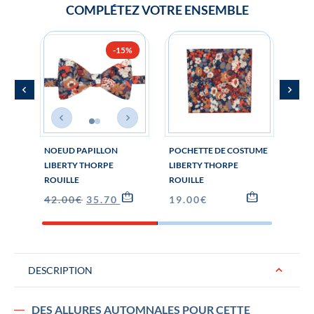
COMPLÉTEZ VOTRE ENSEMBLE
-15%
NOEUD PAPILLON
POCHETTE DE COSTUME
BOU
LIBERTY THORPE
LIBERTY THORPE
MAN
ROUILLE
ROUILLE
THOR
42.00
€
35.70
€
19.00
€
29.
DESCRIPTION
DES ALLURES AUTOMNALES POUR CETTE