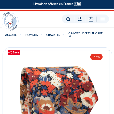
Livraison offerte en France 🇫🇷
CRAVATE LIBERTY THORPE
ACCUEIL
HOMMES
CRAVATES
RO...
Save
-15%