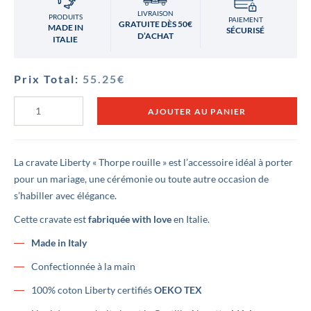
LIVRAISON
PRODUITS
PAIEMENT
GRATUITE DÈS 50€
MADE IN
SÉCURISÉ
D’ACHAT
ITALIE
Prix Total:
55.25
€
quantité
AJOUTER AU PANIER
de
Cravate
Liberty
Thorpe
Rouille
La cravate Liberty « Thorpe rouille » est l’accessoire idéal à porter
pour un mariage, une cérémonie ou toute autre occasion de
s’habiller avec élégance.
Cette cravate est
fabriquée with love
en Italie.
Made in Italy
Confectionnée à la main
100% coton Liberty certifiés
OEKO TEX