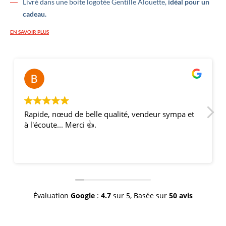
Livré dans une boite logotée Gentille Alouette,
idéal pour un
cadeau.
EN SAVOIR PLUS
Bernar
il y a 2
Rapide, nœud de belle qualité, vendeur sympa et
à l'écoute... Merci 👍.
Évaluation
Google
:
4.7
sur 5,
Basée sur
50 avis