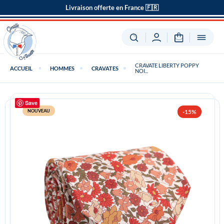
Livraison offerte en France 🇫🇷
CRAVATE LIBERTY POPPY
ACCUEIL
HOMMES
CRAVATES
NOI...
Save
NOUVEAU
-15%