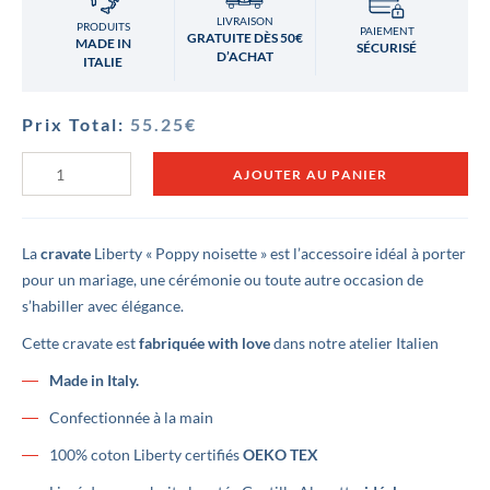
LIVRAISON
PRODUITS
PAIEMENT
GRATUITE DÈS 50€
MADE IN
SÉCURISÉ
D’ACHAT
ITALIE
Prix Total:
55.25
€
quantité
AJOUTER AU PANIER
de
Cravate
Liberty
Poppy
noisette
La
cravate
Liberty « Poppy noisette » est l’accessoire idéal à porter
pour un mariage, une cérémonie ou toute autre occasion de
s’habiller avec élégance.
Cette cravate est
fabriquée with love
dans notre atelier Italien
Made in Italy.
Confectionnée à la main
100% coton Liberty certifiés
OEKO TEX