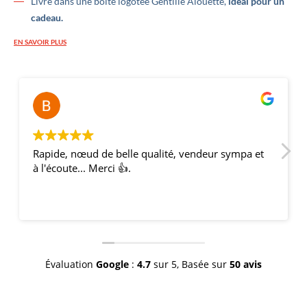
Livré dans une boite logotée Gentille Alouette,
idéal pour un
cadeau.
EN SAVOIR PLUS
Bernar
il y a 2
Rapide, nœud de belle qualité, vendeur sympa et
à l'écoute... Merci 👍.
Évaluation
Google
:
4.7
sur 5,
Basée sur
50 avis