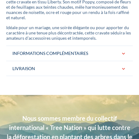
cette cravate en tissu Liberty. Son motif Poppy, composé de fleurs
et de feuillages aux teintes chaudes, mêle harmonieusement des
nuances de noisette, ocre et rouge pour un rendu à la fois raffiné
et naturel.
Idéale pour un mariage, une soirée élégante ou pour apporter du
caractère à une tenue plus décontractée, cette cravate séduira les
amateurs d’accessoires uniques et intemporels.
INFORMATIONS COMPLÉMENTAIRES
LIVRAISON
Conditionnement
La cravate est livrée dans une jolie boite
logotée « Gentille Alouette » Idéal pour
un cadeau.
Couleurs
Terracotta
Nous sommes membre du collectif
Dimensions
Largeur : 7 cm, Longueur : 146 cm
international « Tree Nation » qui lutte contre
Matière
Coton
la déforestation en plantant des arbres dans le