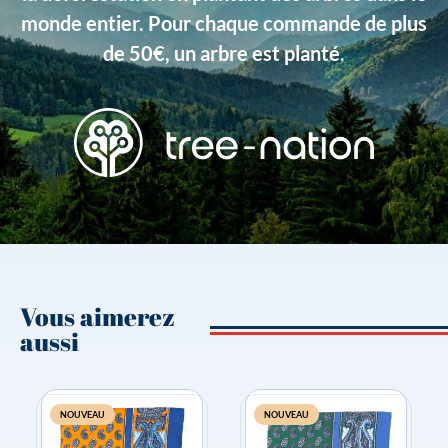
Type de produits
Liberty
monde entier. Pour chaque commande de plus
de 50€, un arbre est planté.
Vous aimerez
aussi
NOUVEAU
NOUVEAU