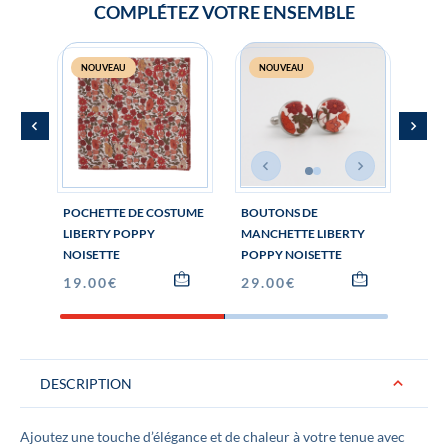
COMPLÉTEZ VOTRE ENSEMBLE
NOUVEAU
NOUVEAU
N
POCHETTE DE COSTUME
BOUTONS DE
NŒU
LIBERTY POPPY
MANCHETTE LIBERTY
LIBE
NOISETTE
POPPY NOISETTE
NOIS
19.00
€
29.00
€
42.
DESCRIPTION
Ajoutez une touche d’élégance et de chaleur à votre tenue avec