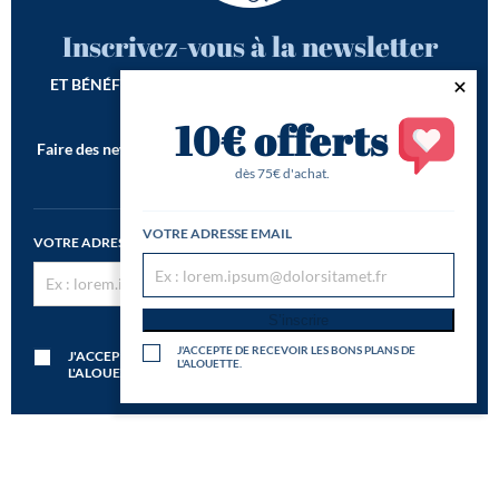
Inscrivez-vous à la newsletter
ET BÉNÉFICIEZ DE -10€ SUR VOTRE 1ÈRE COMMANDE*
10€ offerts
Faire des newsletters incroyables est notre seconde vocation !
*Offre de bienvenue valable dès 75€ d'achat
dès 75€ d'achat.
VOTRE ADRESSE EMAIL
VOTRE ADRESSE EMAIL
S’inscrire
S’inscrire
J'ACCEPTE DE RECEVOIR LES BONS PLANS DE
J'ACCEPTE DE RECEVOIR LES BONS PLANS DE
L'ALOUETTE.
L'ALOUETTE.