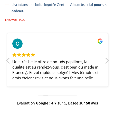
Livré dans une boite logotée Gentille Alouette,
idéal pour un
cadeau.
EN SAVOIR PLUS
ernard Thery
Clémen
l y a 2 ans
il y a 3
Une très belle offre de nœuds papillons, la
qualité est au rendez-vous, c'est bien du made in
France ;). Envoi rapide et soigné ! Mes témoins et
amis étaient ravis et nous avons fait une belle
impression avec nos nœuds coordonnés pour
l'occasion de mon mariage ! Merci et continuez
comme ça !
Évaluation
Google
:
4.7
sur 5,
Basée sur
50 avis