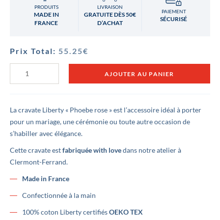
PRODUITS
LIVRAISON
PAIEMENT
MADE IN
GRATUITE DÈS 50€
SÉCURISÉ
FRANCE
D’ACHAT
Prix Total:
55.25
€
quantité
AJOUTER AU PANIER
de
Cravate
Liberty
Phoebe
rose
La cravate Liberty « Phoebe rose » est l’accessoire idéal à porter
pour un mariage, une cérémonie ou toute autre occasion de
s’habiller avec élégance.
Cette cravate est
fabriquée with love
dans notre atelier à
Clermont-Ferrand.
Made in France
Confectionnée à la main
100% coton Liberty certifiés
OEKO TEX