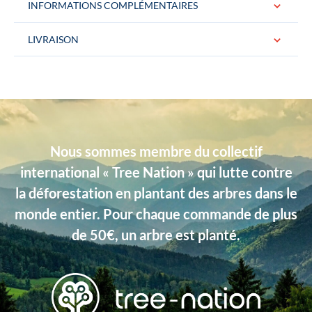
INFORMATIONS COMPLÉMENTAIRES
LIVRAISON
Conditionnement
La cravate est livrée dans une jolie boite
logotée « Gentille Alouette » Idéal pour
un cadeau.
Couleurs
Rose
Nous sommes membre du collectif
Dimensions
Largeur : 7 cm, Longueur : 146 cm
international « Tree Nation » qui lutte contre
Matière
Coton
la déforestation en plantant des arbres dans le
Type de produits
Liberty
monde entier. Pour chaque commande de plus
de 50€, un arbre est planté.