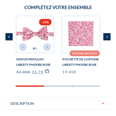
COMPLÉTEZ VOTRE ENSEMBLE
-15%
RUPTURE DE STOCK
NOEUD PAPILLON
POCHETTE DE COSTUME
BOU
LIBERTY PHOEBE ROSE
LIBERTY PHOEBE ROSE
MAN
ROS
42.00
€
35.70
€
19.00
€
29.
DESCRIPTION