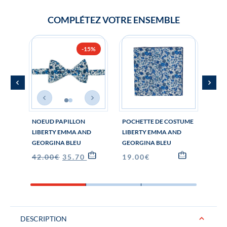
COMPLÉTEZ VOTRE ENSEMBLE
-15%
NOEUD PAPILLON
POCHETTE DE COSTUME
BOU
LIBERTY EMMA AND
LIBERTY EMMA AND
MAN
GEORGINA BLEU
GEORGINA BLEU
EMM
BLE
42.00
€
35.70
€
19.00
€
29.
DESCRIPTION