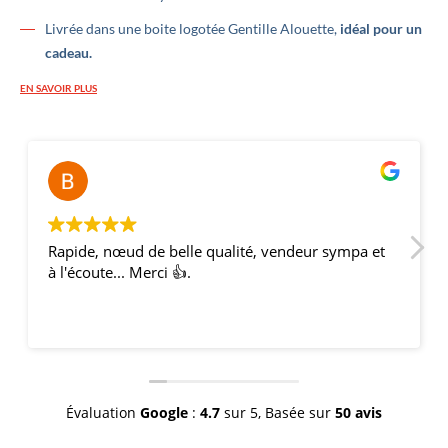
Livrée dans une boite logotée Gentille Alouette,
idéal pour un
cadeau.
EN SAVOIR PLUS
Bernar
il y a 2
Rapide, nœud de belle qualité, vendeur sympa et
à l'écoute... Merci 👍.
Évaluation
Google
:
4.7
sur 5,
Basée sur
50 avis