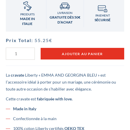
LIVRAISON
PRODUITS
PAIEMENT
GRATUITE DÈS 50€
MADE IN
SÉCURISÉ
D’ACHAT
ITALIE
Prix Total:
55.25
€
quantité
AJOUTER AU PANIER
de
Cravate
Liberty
Emma
and
La
cravate
Liberty « EMMA AND GEORGINA BLEU » est
Georgina
l’accessoire idéal à porter pour un mariage, une cérémonie ou
bleu
toute autre occasion de s’habiller avec élégance.
Cette cravate est
fabriquée with love.
Made in Italy
Confectionnée à la main
100% coton Liberty certifiés
OEKO TEX