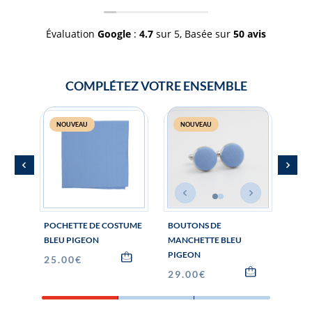
Évaluation
Google
:
4.7
sur 5,
Basée sur
50 avis
COMPLÉTEZ VOTRE ENSEMBLE
NOUVEAU
NOUVEAU
N
POCHETTE DE COSTUME
BOUTONS DE
NŒU
BLEU PIGEON
MANCHETTE BLEU
PIG
PIGEON
25.00
€
59.
29.00
€