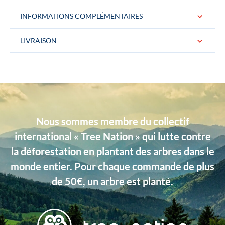
INFORMATIONS COMPLÉMENTAIRES
LIVRAISON
Conditionnement
La cravate est livrée dans une jolie boite
logotée « Gentille Alouette » Idéal pour
un cadeau.
Couleurs
Bleu ciel
Nous sommes membre du collectif
Dimensions
Largeur : 7 cm, Longueur : 146 cm
international « Tree Nation » qui lutte contre
Matière
Laine
la déforestation en plantant des arbres dans le
Type de produits
Unis
monde entier. Pour chaque commande de plus
de 50€, un arbre est planté.