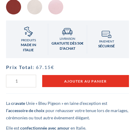
LIVRAISON
PRODUITS
PAIEMENT
GRATUITE DÈS 50€
MADE IN
SÉCURISÉ
D’ACHAT
ITALIE
Prix Total:
67.15
€
quantité
AJOUTER AU PANIER
de
Cravate
Bleu
Pigeon
La
cravate
Unie « Bleu Pigeon » en laine d’exception est
l’accessoire de choix
pour rehausser votre tenue lors de mariages,
cérémonies ou tout autre évènement élégant.
Elle est
confectionnée avec amour
en Italie.