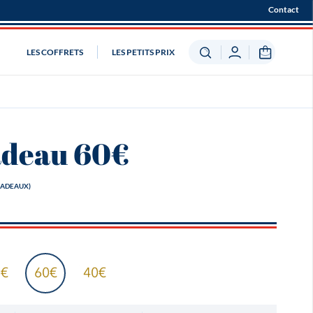
Contact
LES COFFRETS
LES PETITS PRIX
adeau 60€
CADEAUX)