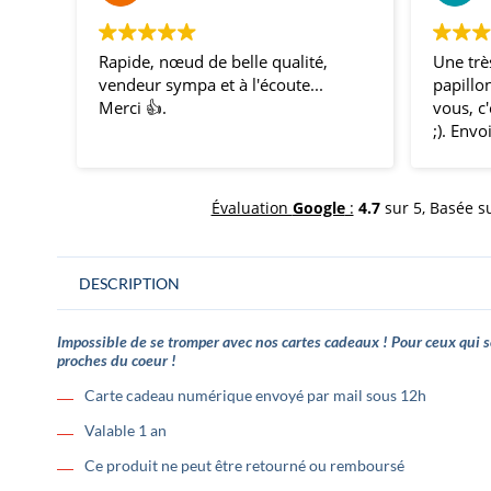
Rapide, nœud de belle qualité,
Une trè
vendeur sympa et à l'écoute...
papillon
Merci 👍.
vous, c
;). Envo
témoins
nous av
impres
Évaluation
Google
:
4.7
sur 5,
Basée s
coordon
mon mar
comme 
DESCRIPTION
Impossible de se tromper avec nos cartes cadeaux ! Pour ceux qui 
proches du coeur !
Carte cadeau numérique envoyé par mail sous 12h
Valable 1 an
Ce produit ne peut être retourné ou remboursé