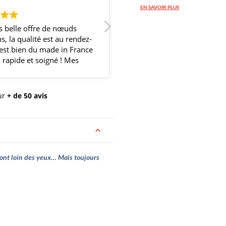
EN SAVOIR PLUS
s belle offre de nœuds
Super noeud papillon et trés
s, la qualité est au rendez-
boutique.
'est bien du made in France
i rapide et soigné ! Mes
 et amis étaient ravis et
ons fait une belle
sion avec nos nœuds
ur
+ de 50 avis
nés pour l'occasion de
iage ! Merci et continuez
ça !
sont loin des yeux… Mais toujours