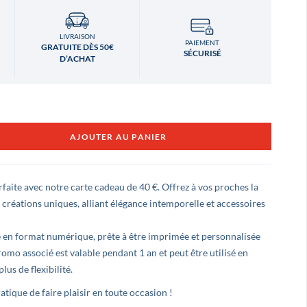
LIVRAISON
PAIEMENT
GRATUITE DÈS 50€
SÉCURISÉ
D’ACHAT
AJOUTER AU PANIER
faite avec notre carte cadeau de 40 €. Offrez à vos proches la
 créations uniques, alliant élégance intemporelle et accessoires
e en format numérique, prête à être imprimée et personnalisée
omo associé est valable pendant 1 an et peut être utilisé en
lus de flexibilité.
Ludovic LEVÉ
Benjamin Mo
atique de faire plaisir en toute occasion !
il y a 3 ans
il y a 3 ans