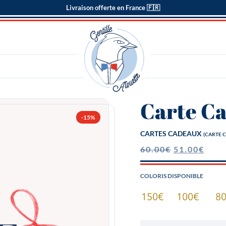
Livraison offerte en France 🇫🇷
Carte C
-15%
CARTES CADEAUX
(CARTE 
60.00
€
51.00
€
COLORIS DISPONIBLE