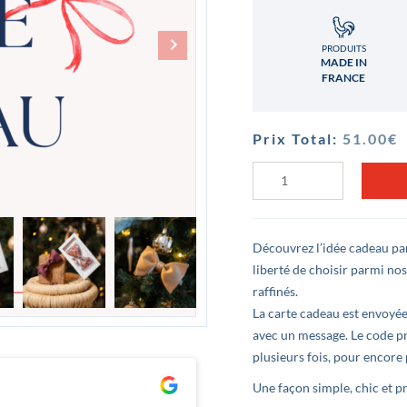
PRODUITS
MADE IN
FRANCE
Prix Total:
51.00
€
quantité
de
Carte
Cadeau
60€
Découvrez l’idée cadeau par
liberté de choisir parmi nos
raffinés.
La carte cadeau est envoyé
avec un message. Le code pr
plusieurs fois, pour encore p
Clément Lê
Une façon simple, chic et pr
il y a 3 ans