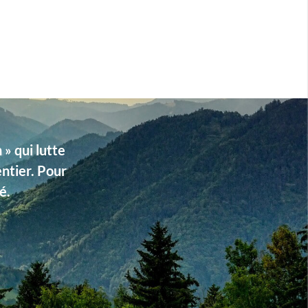
» qui lutte
entier. Pour
é.