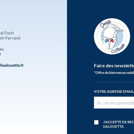
al Foch
nt-Ferrand
au
3
lealouette.fr
Faire des newslett
*Offre de bienvenue valab
VOTRE ADRESSE EMAIL
J'ACCEPTE DE RE
L'ALOUETTE.