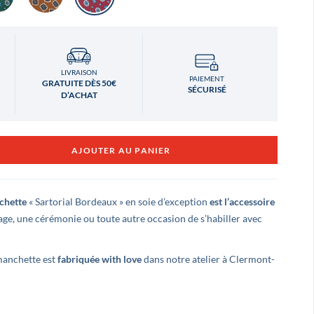
LIVRAISON
PAIEMENT
GRATUITE DÈS 50€
SÉCURISÉ
D’ACHAT
AJOUTER AU PANIER
chette
« Sartorial Bordeaux » en soie d’exception
est l’accessoire
ge, une cérémonie ou toute autre occasion de s’habiller avec
manchette est
fabriquée with love
dans notre atelier à Clermont-
udovic LEVÉ
Benjamin Montellima
l y a 3 ans
il y a 3 ans