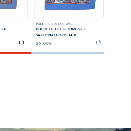
POCHETTES DE COSTUME
CRAVATES
 SOIE
POCHETTE DE COSTUME SOIE
CRAVATE 
SARTORIAL BORDEAUX
89.00
€
29.00
€