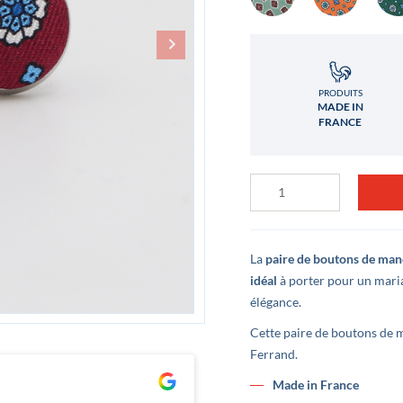
PRODUITS
MADE IN
FRANCE
quantité
de
Boutons
de
manchette
Soie
La
paire de boutons de man
Sartorial
idéal
à porter pour un maria
Bordeaux
élégance.
Cette paire de boutons de 
Ferrand.
Clément Lê
L
Made in France
il y a 3 ans
i