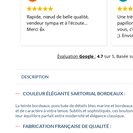
Rapide, nœud de belle qualité,
Une très belle o
vendeur sympa et à l'écoute...
papillons, la qua
Merci 👍.
vous, c'est bien
;). Envoi rapide 
témoins et amis é
nous avons fait 
impression avec
Évaluation
Google
:
4.7
sur 5,
Basée s
coordonnés pour 
mon mariage ! Me
comme ça !
DESCRIPTION
COULEUR ÉLÉGANTE SARTORIAL BORDEAUX :
La teinte bordeaux, ponctuée de détails bleu marine et bordeaux
et de caractère à votre tenue. Subtils et sophistiqués, ces bouto
leur équilibre parfait entre modernité et élégance classique.
FABRICATION FRANÇAISE DE QUALITÉ :