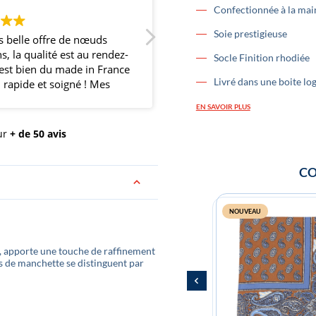
Confectionnée à la mai
Soie prestigieuse
ffre de nœuds
Super noeud papillon et trés belle
lité est au rendez-
boutique.
Socle Finition rhodiée
 du made in France
Livré dans une boite lo
et soigné ! Mes
taient ravis et
EN SAVOIR PLUS
une belle
 nos nœuds
ur
+ de 50 avis
l'occasion de
rci et continuez
CO
NOUVEAU
, apporte une touche de raffinement
ns de manchette se distinguent par