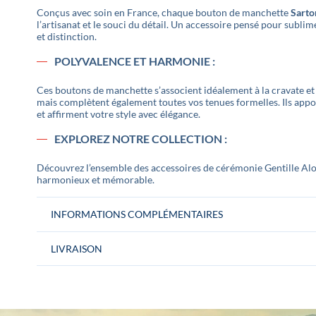
Conçus avec soin en France, chaque bouton de manchette
Sarto
l’artisanat et le souci du détail. Un accessoire pensé pour subl
et distinction.
POLYVALENCE ET HARMONIE :
Ces boutons de manchette s’associent idéalement à la cravate et
mais complètent également toutes vos tenues formelles. Ils appo
et affirment votre style avec élégance.
EXPLOREZ NOTRE COLLECTION :
Découvrez l’ensemble des accessoires de cérémonie Gentille Al
harmonieux et mémorable.
INFORMATIONS COMPLÉMENTAIRES
LIVRAISON
Conditionnement
La paire de boutons de manchette est livr
Gentille Alouette » Idéal pour un cadeau.