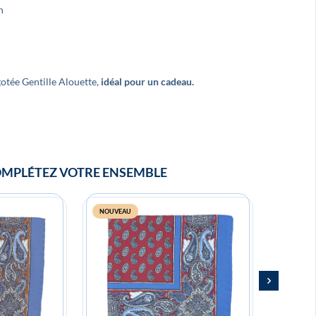
n
Super noeud papillon ! Merci, je
Très beaux pr
recommande !
France et de qu
gotée Gentille Alouette,
idéal pour un cadeau.
MPLÉTEZ VOTRE ENSEMBLE
NOUVEAU
NOUVEA