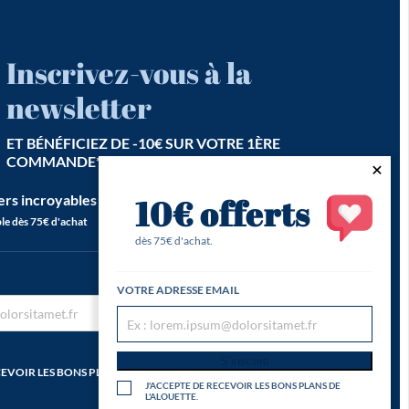
Inscrivez-vous à la
newsletter
ET BÉNÉFICIEZ DE -10€ SUR VOTRE 1ÈRE
COMMANDE*
ers incroyables est notre seconde vocation !
10€ offerts
le dès 75€ d'achat
dès 75€ d'achat.
VOTRE ADRESSE EMAIL
S’inscrire
S’inscrire
CEVOIR LES BONS PLANS DE
J'ACCEPTE DE RECEVOIR LES BONS PLANS DE
L'ALOUETTE.