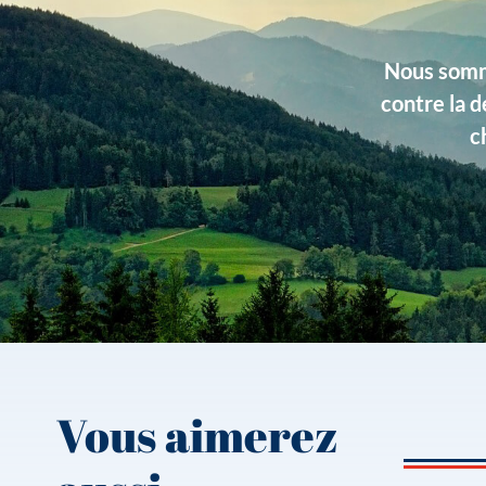
Couleurs
Bordeaux, Bleu ciel
Dimensions
Largeur 16 mm
Nous somme
contre la d
Matière
Soie
c
Type de produits
À motifs, Soie
Vous aimerez