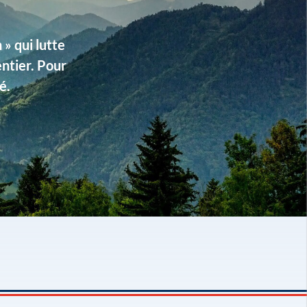
» qui lutte
entier. Pour
é.