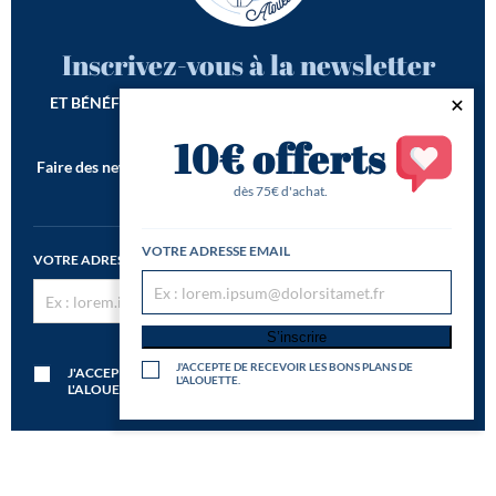
Inscrivez-vous à la newsletter
ET BÉNÉFICIEZ DE -10€ SUR VOTRE 1ÈRE COMMANDE*
10€ offerts
Faire des newsletters incroyables est notre seconde vocation !
*Offre de bienvenue valable dès 75€ d'achat
dès 75€ d'achat.
VOTRE ADRESSE EMAIL
VOTRE ADRESSE EMAIL
S’inscrire
S’inscrire
J'ACCEPTE DE RECEVOIR LES BONS PLANS DE
J'ACCEPTE DE RECEVOIR LES BONS PLANS DE
L'ALOUETTE.
L'ALOUETTE.